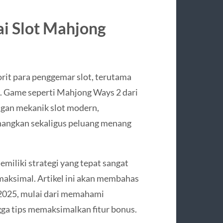
i Slot Mahjong
rit para penggemar slot, terutama
5. Game seperti Mahjong Ways 2 dari
gan mekanik slot modern,
angkan sekaligus peluang menang
iliki strategi yang tepat sangat
 maksimal. Artikel ini akan membahas
2025, mulai dari memahami
ga tips memaksimalkan fitur bonus.