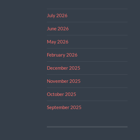
July 2026
June 2026
May 2026
February 2026
December 2025
November 2025
October 2025
September 2025