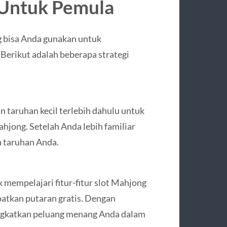
 Untuk Pemula
g bisa Anda gunakan untuk
. Berikut adalah beberapa strategi
 taruhan kecil terlebih dahulu untuk
ahjong. Setelah Anda lebih familiar
 taruhan Anda.
mempelajari fitur-fitur slot Mahjong
apatkan putaran gratis. Dengan
ingkatkan peluang menang Anda dalam