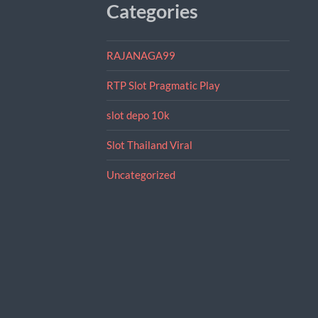
Categories
RAJANAGA99
RTP Slot Pragmatic Play
slot depo 10k
Slot Thailand Viral
Uncategorized