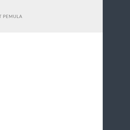
OT PEMULA